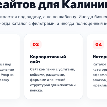
сайтов для Калини
ирается под задачу, а не по шаблону. Иногда бизне
иногда каталог с фильтрами, а иногда полноценный в
03
04
Корпоративный
Интер
сайт
ца под
Каталог
Сайт компании с услугами,
тдельную
категор
кейсами, разделами,
 Упор на
оформле
формами и понятной
аявку.
заказов
структурой для клиентов и
и рекла
поиска.