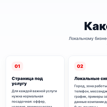
Как
Локальному бизнес
01
02
Страница под
Локальные си
услугу
Город, зона работы
Для каждой важной услуги
телефон, мессенд
нужна нормальная
график, примеры з
посадочная: оффер,
данные компании 
условия, преимущества,
быть понятны