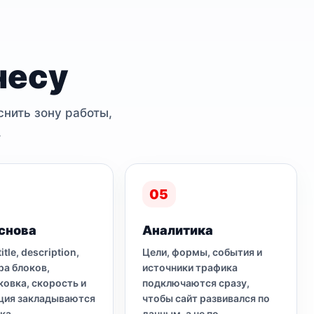
несу
снить зону работы,
.
05
снова
Аналитика
title, description,
Цели, формы, события и
ра блоков,
источники трафика
ковка, скорость и
подключаются сразу,
ция закладываются
чтобы сайт развивался по
ка.
данным, а не по