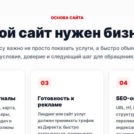
ОСНОВА САЙТА
ой сайт нужен биз
у важно не просто показать услуги, а быстро объя
условия, доверие и следующий шаг для обращения
03
04
гналы
Готовность к
SEO-о
рекламе
, карта,
URL, H1, 
Лендинг или сайт услуг
жеры,
структу
должен принимать трафик
адач и
перелин
из Директа: быстро
должны
индекса
открываться, раскрывать
до запус