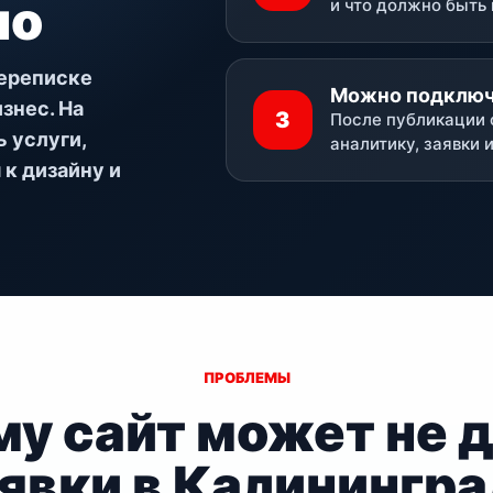
но
и что должно быть 
переписке
Можно подключа
знес. На
3
После публикации 
 услуги,
аналитику, заявки 
 к дизайну и
ПРОБЛЕМЫ
у сайт может не 
явки в Калинингр